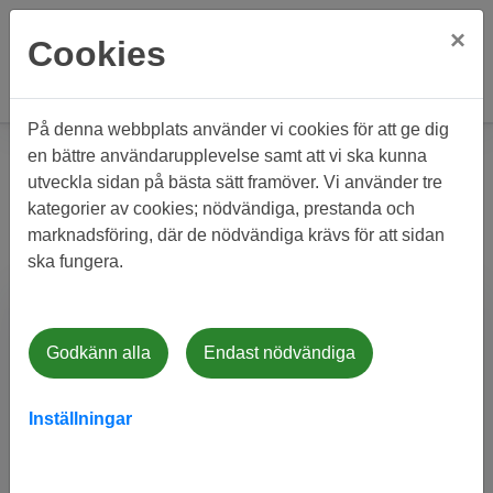
×
Cookies
På denna webbplats använder vi cookies för att ge dig
Hem
Mina sidor
Logga in
en bättre användarupplevelse samt att vi ska kunna
utveckla sidan på bästa sätt framöver. Vi använder tre
Logga in
kategorier av cookies; nödvändiga, prestanda och
marknadsföring, där de nödvändiga krävs för att sidan
ska fungera.
Lösenord
Användarnamn
Godkänn alla
Endast nödvändiga
Inställningar
Fältet Användarnamn är obligatoriskt.